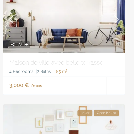
Maison de ville avec belle terrasse
2
4 Bedrooms
2 Baths
185 m
3,000 €
/mois
Louer
Open House