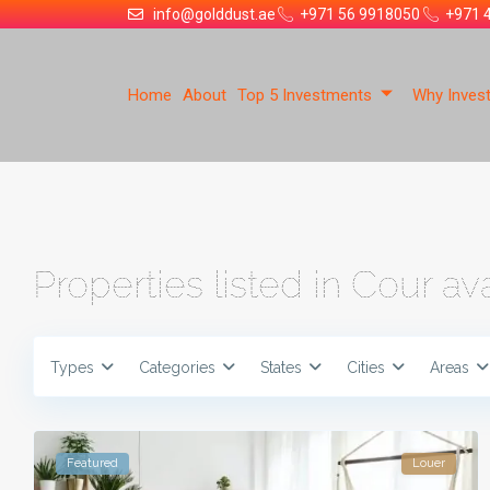
info@golddust.ae
+971 56 9918050
+971 
Home
About
Top 5 Investments
Why Invest
Properties listed in Cour av
Types
Categories
States
Cities
Areas
Featured
Louer