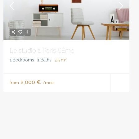
Le studio à Paris 6Ème
2
1 Bedrooms
1 Baths
25 m
2,000 €
from
/mois