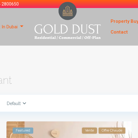
4 2800650
Property Bu
 In Dubai
Contact
ant
Default
Featured
Vente
Offre Chaude