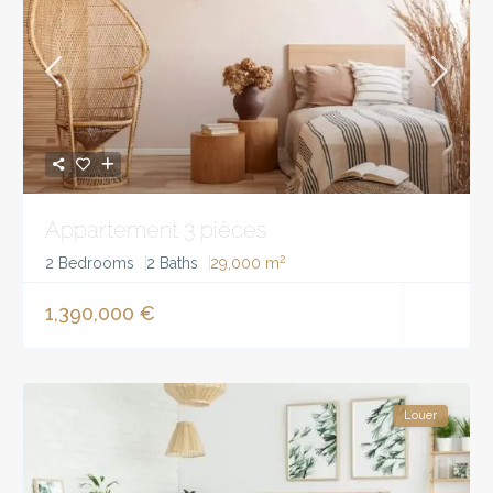
Appartement 3 pièces
2
2 Bedrooms
2 Baths
29,000 m
1,390,000 €
Louer