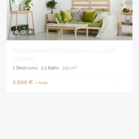
Appartement B3 Résidence au Jardin
des Arts
2
2 Bedrooms
2.5 Baths
250 m
2,000 €
/ mois