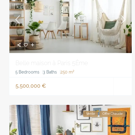
Belle maison à Paris 5Ème
2
5 Bedrooms
3 Baths
250 m
5,500,000 €
Vente
Offre Chaude