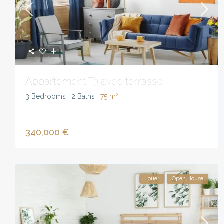
Appartement T3 avec terrasse
2
3 Bedrooms
2 Baths
75 m
340,000 €
Louer
Open House