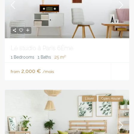
Le studio à Paris 6Ème
2
1 Bedrooms
1 Baths
25 m
2,000 €
from
/mois
Louer
Open House