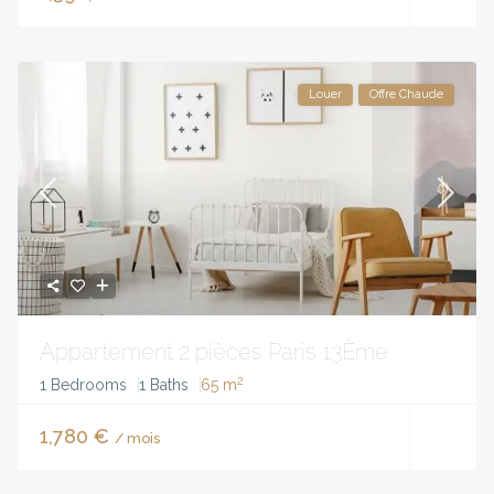
Louer
Offre Chaude
Appartement 2 pièces Paris 13Ème
2
1 Bedrooms
1 Baths
65 m
1,780 €
/ mois