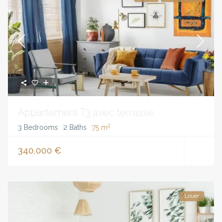
Appartement T3 avec terrasse
2
3 Bedrooms
2 Baths
75 m
340,000 €
Louer