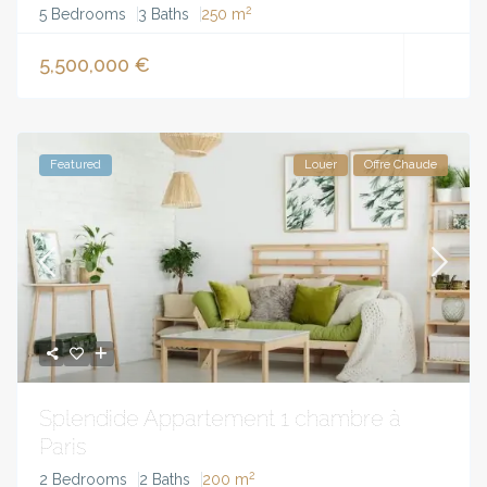
2
5 Bedrooms
3 Baths
250 m
5,500,000 €
Featured
Louer
Offre Chaude
Splendide Appartement 1 chambre à
Paris
2
2 Bedrooms
2 Baths
200 m