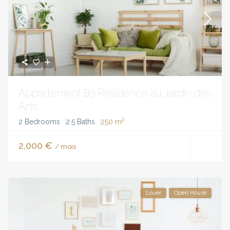
Appartement B3 Résidence au Jardin des
Arts
2
2 Bedrooms
2.5 Baths
250 m
2,000 €
/ mois
Louer
Open House