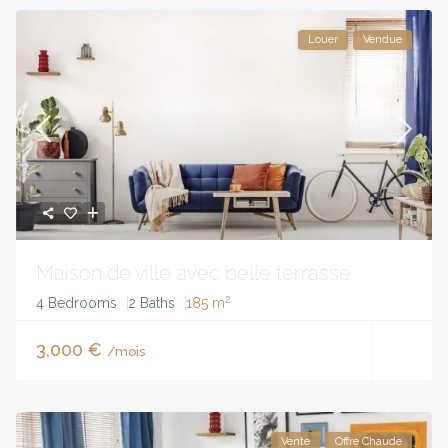
Louer
Vendue
Maison de ville avec belle terrasse
2
4 Bedrooms
2 Baths
185 m
3,000 €
/mois
Vente
Offre Chaude